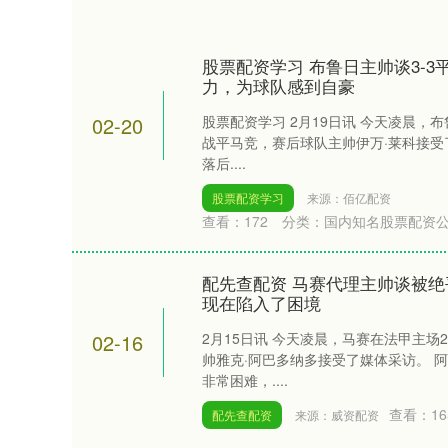
股票配资学习 布鲁日主帅谈3-
力，为球队感到自豪
02-20
股票配资学习 2月19日讯 今天凌晨，
战平马竞，赛后球队主帅伊万·莱科接受了
落后....
股票配资学习
来源：佰亿配资
查看：
172
分类：
国内知名股票配资
配先查配资 马赛代理主帅谈被
现在陷入了困境
02-16
2月15日讯 今天凌晨，马赛在法甲主场
帅雅克·阿巴多纳多接受了媒体采访。 
非常困难，....
查看：
16
配先查配资
来源：威资配资