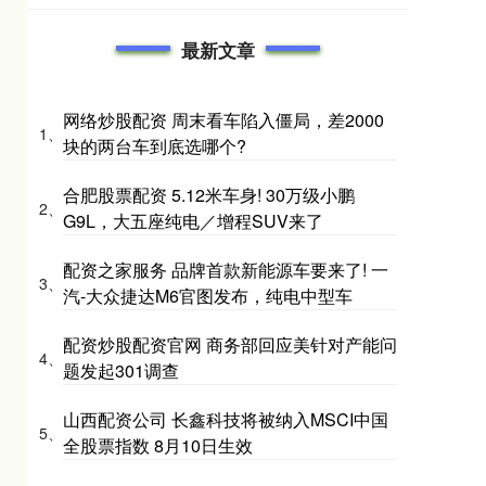
最新文章
网络炒股配资 周末看车陷入僵局，差2000
1、
块的两台车到底选哪个?
合肥股票配资 5.12米车身! 30万级小鹏
2、
G9L，大五座纯电／增程SUV来了
配资之家服务 品牌首款新能源车要来了! 一
3、
汽-大众捷达M6官图发布，纯电中型车
配资炒股配资官网 商务部回应美针对产能问
4、
题发起301调查
山西配资公司 长鑫科技将被纳入MSCI中国
5、
全股票指数 8月10日生效