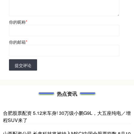
你的昵称
*
你的邮箱
*
提交评论
热点资讯
合肥股票配资 5.12米车身! 30万级小鹏G9L，大五座纯电／增
程SUV来了
山西配资公司 长鑫科技将被纳入MSCI中国全股票指数 8月10