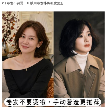
⑴ 卷发不要烫，可以用卷发棒将弧度营造