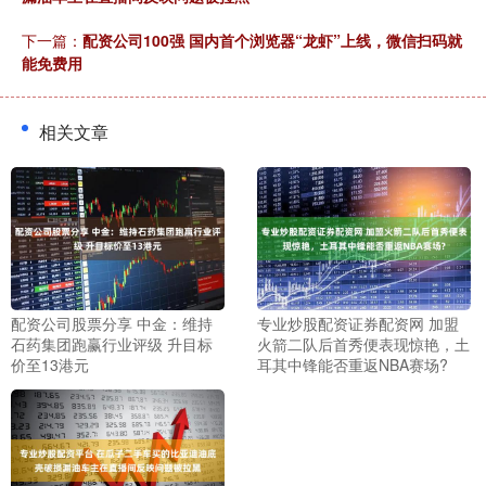
下一篇：
配资公司100强 国内首个浏览器“龙虾”上线，微信扫码就
能免费用
相关文章
配资公司股票分享 中金：维持
专业炒股配资证券配资网 加盟
石药集团跑赢行业评级 升目标
火箭二队后首秀便表现惊艳，土
价至13港元
耳其中锋能否重返NBA赛场?