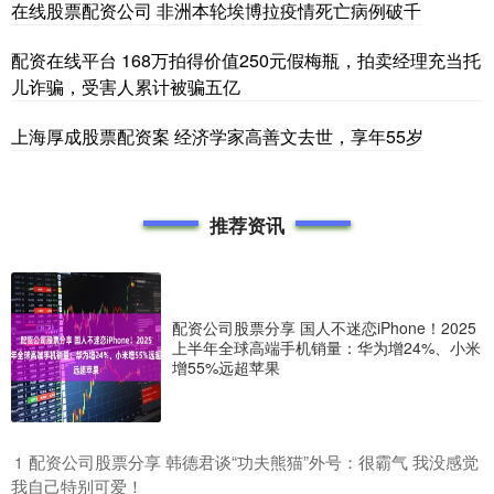
在线股票配资公司 非洲本轮埃博拉疫情死亡病例破千
配资在线平台 168万拍得价值250元假梅瓶，拍卖经理充当托
儿诈骗，受害人累计被骗五亿
上海厚成股票配资案 经济学家高善文去世，享年55岁
推荐资讯
配资公司股票分享 国人不迷恋iPhone！2025
上半年全球高端手机销量：华为增24%、小米
增55%远超苹果
​配资公司股票分享 韩德君谈“功夫熊猫”外号：很霸气 我没感觉
1
我自己特别可爱！