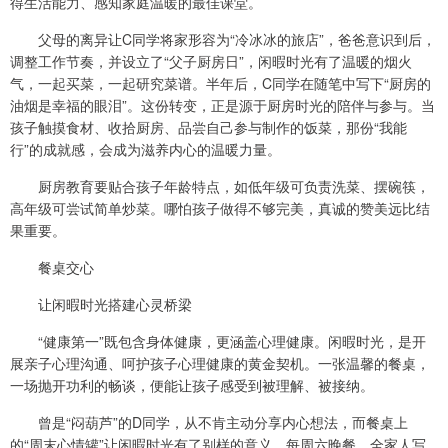
得生活能力、感知家庭温暖的最佳课堂。
父母的离异让C同学将家形容为“冷冰冰的旅店”，爸爸意识到后，
调整工作节奏，并设立了“父子厨房日”，闲暇时光有了温暖的烟火
气，一起买菜，一起研究菜谱。半年后，C同学在随笔中写下“厨房的
油烟是幸福的眼泪”。这份转变，正是源于厨房时光的陪伴与参与。当
孩子触摸食材、收拾厨房、品尝自己参与制作的饭菜，那份“我能
行”的成就感，会成为滋养内心的温暖力量。
厨房教育要贴合孩子年龄特点，如低年级可负责洗菜、摆碗筷，
高年级可尝试简单炒菜。哪怕孩子做得不够完美，真诚的赞美远比结
果重要。
餐桌交心
让闲暇时光搭建心灵桥梁
“健康第一”既包含身体健康，更涵盖心理健康。闲暇时光，是开
展亲子心理沟通、呵护孩子心理健康的黄金契机。一张温馨的餐桌，
一场抛开功利的畅谈，便能让孩子感受到被理解、被接纳。
曾是“闷葫芦”的D同学，从不肯主动分享内心想法，而餐桌上
的“周末心情罐”让闲暇时光有了别样的意义。每周六晚餐，全家人写