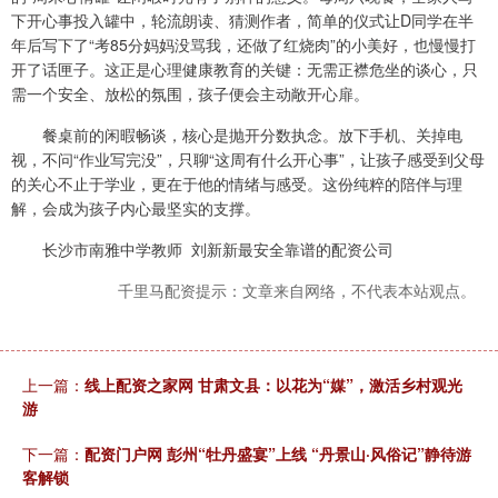
下开心事投入罐中，轮流朗读、猜测作者，简单的仪式让D同学在半
年后写下了“考85分妈妈没骂我，还做了红烧肉”的小美好，也慢慢打
开了话匣子。这正是心理健康教育的关键：无需正襟危坐的谈心，只
需一个安全、放松的氛围，孩子便会主动敞开心扉。
餐桌前的闲暇畅谈，核心是抛开分数执念。放下手机、关掉电
视，不问“作业写完没”，只聊“这周有什么开心事”，让孩子感受到父母
的关心不止于学业，更在于他的情绪与感受。这份纯粹的陪伴与理
解，会成为孩子内心最坚实的支撑。
长沙市南雅中学教师 刘新新最安全靠谱的配资公司
千里马配资提示：文章来自网络，不代表本站观点。
上一篇：
线上配资之家网 甘肃文县：以花为“媒”，激活乡村观光
游
下一篇：
配资门户网 彭州“牡丹盛宴”上线 “丹景山·风俗记”静待游
客解锁