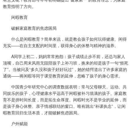
教育指明了方向。
闲暇教育
破解家庭教育的焦虑困局
什么是闲暇教育？简单来说，就是教会孩子如何玩得健康、闲得
充实——在自主支配的时间里，获得身心的休整与精神的滋养。
A同学上初二，妈妈常常抱怨：孩子成绩止步不前，还总与家人
顶嘴，自己周末风雨无阻陪孩子上补习班，换来的却是孩子一句“烦死
了”。当被问及“多久没和孩子好好玩过”，她的错愕道出了许多家庭的
通病——将闲暇等同于课堂教育的延伸，忽略了孩子的身心需求。
中国青少年研究中心的调查数据表明：常与父母聊天、运动、共
同娱乐的孩子，心理健康水平远高于闲暇被补习填满的孩子。家庭教
育不是拼时间长度，而是拓生命厚度。闲暇时光不是学业的延伸，而
是孩子身心休整、亲子情感联结的窗口。唯有跳出“补课执念”，让闲
暇教育回归生活本质，才能破解焦虑困局。
户外赋能