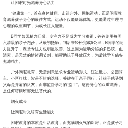
让闲暇时光滋养身心活力
“健康第一”，首在身体健康。走进户外、拥抱运动，正是闲暇教
育滋养孩子身心的最佳方式。运动不仅能锻炼体魄，更能通过生理与
心理的双重调节，为成长注入能量。
B同学曾因精力旺盛、专注力不足成为学习难题，爸爸则用每周
六清晨的亲子跑步，从最初抵触，到后来轻松完成5公里，B同学的耐
力提升了，课堂专注力也明显改善。这是因为运动分泌的多巴胺、血
清素，是天然的情绪调节剂，能帮助孩子释放压力，为后续学习储备
充沛精力。
户外闲暇教育，无需刻意追求专业运动形式。江边散步、公园骑
车、小区打球，皆是不错的选择，关键在于亲子同行，让孩子感受到
父母是并肩的队友，而非监督学习的“监工”。这份身心的双重滋养，
是任何培训班都无法替代的。
烟火成长
让闲暇时光培育生活能力
闲暇教育的本质是生活教育，而充满烟火气的厨房，正是孩子习